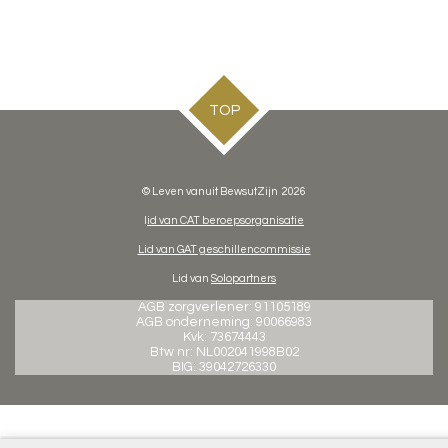
TOP
© Leven vanuit BewsutZijn 2026
I
id van CAT beroepsorganisatie
Lid van GAT geschillencommissie
Lid van
Solopartners
AGB zorgverlener: 91105189
AGB onderneming:
90066983
Kvk: 73674443
Btw nr: NL002041998B02
BIG: 39042726330