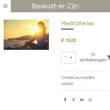
Bewust-er-Zijn
Ga
direct
naar
Meditatie les
de
hoofdinhoud
€ 15,00
In
winkelwagen
"Ontdek jou innerlijke
vrijheid"
D
D
S
D
e
e
h
e
l
e
a
l