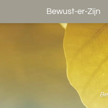
Ga
Bewust-er-Zijn
direct
naar
de
hoofdinhoud
Be