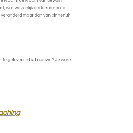
e kracht, de kracht van bewust
mt, wat wezenlijk anders is dan je
n veranderd maar dan van binnenuit.
n te geloven in het nieuwe? Je ware
oaching