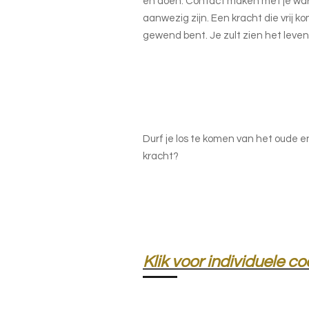
en doen. Contact maken met je war
aanwezig zijn. Een kracht die vrij ko
gewend bent. Je zult zien het leve
Durf je los te komen van het oude e
kracht?
Klik voor individuele c