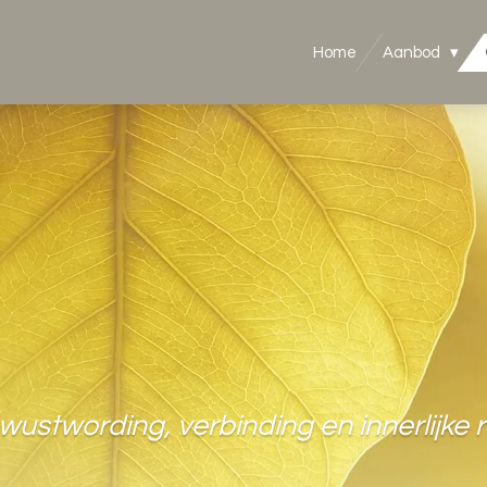
Home
Aanbod
wustwording, verbinding en innerlijke r