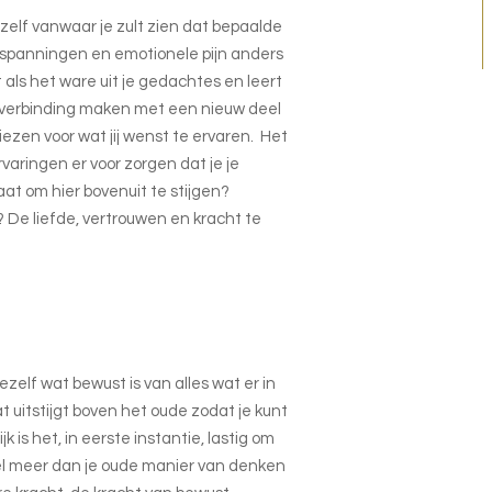
elf vanwaar je zult zien dat bepaalde
e spanningen en emotionele pijn anders
t als het ware uit je gedachtes en leert
 verbinding maken met een nieuw deel
iezen voor wat jij wenst te ervaren. Het
varingen er voor zorgen dat je je
taat om hier bovenuit te stijgen?
De liefde, vertrouwen en kracht te
jezelf wat bewust is van alles wat er in
at uitstijgt boven het oude zodat je kunt
 is het, in eerste instantie, lastig om
veel meer dan je oude manier van denken