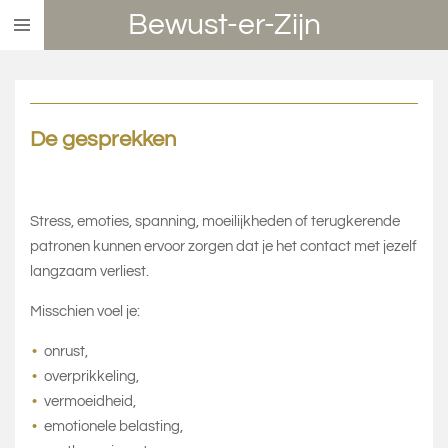
Bewust-er-Zijn
Ga
direct
naar
de
hoofdinhoud
De gesprekken
Stress, emoties, spanning, moeilijkheden of terugkerende
patronen kunnen ervoor zorgen dat je het contact met jezelf
langzaam verliest.
Misschien voel je:
onrust,
overprikkeling,
vermoeidheid,
emotionele belasting,